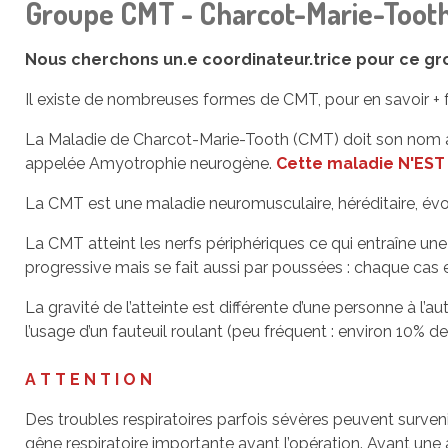
Groupe CMT - Charcot-Marie-Toot
Nous cherchons un.e coordinateur.trice pour ce gr
Il existe de nombreuses formes de CMT, pour en savoir +
La Maladie de Charcot-Marie-Tooth (CMT) doit son nom aux
appelée Amyotrophie neurogène.
Cette maladie N'EST 
La CMT est une maladie neuromusculaire, héréditaire, évol
La CMT atteint les nerfs périphériques ce qui entraîne une
progressive mais se fait aussi par poussées : chaque cas e
La gravité de l’atteinte est différente d’une personne à l’a
l’usage d’un fauteuil roulant (peu fréquent : environ 10% de
A T T E N T I O N
Des troubles respiratoires parfois sévères peuvent surven
gêne respiratoire importante avant l’opération. Avant une 