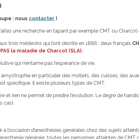
h
oupe :
nous
contacter
!
 faites une recherche en tapant par exemple CMT ou Charcot-
 trois médecins qui l’ont décrite en 1886 : deux français
C
PAS la maladie de Charcot (SLA).
utive qui n’entame pas l’espérance de vie.
 amyotrophie en particulier des mollets, des cuisses, des ava
st spécifique. Il existe plusieurs types de CMT.
utre et rien ne permet de prédire l’évolution. Le degré de hand
s cas).
ir à l’occasion d’anesthésies générales chez des sujets attei
anesthésie générale, toutes les personnes atteintes de CMT do