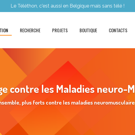
Le Téléthon, c'est aussi en Belgique mais sans télé !
ATION
RECHERCHE
PROJETS
BOUTIQUE
CONTACTS
ge contre les Maladies neuro-
nsemble, plus forts contre les maladies neuromusculaires