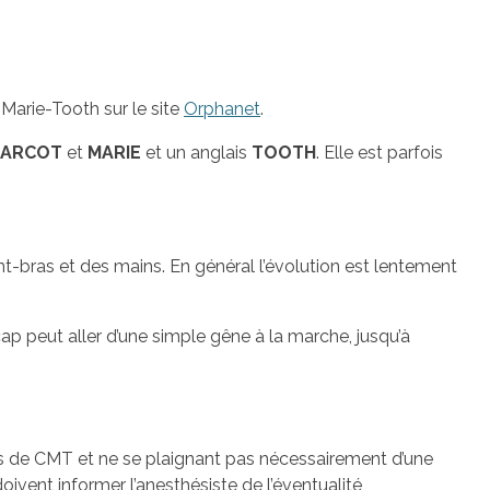
Marie-Tooth sur le site
Orphanet
.
HARCOT
et
MARIE
et un anglais
TOOTH
. Elle est parfois
nt-bras et des mains. En général l’évolution est lentement
icap peut aller d’une simple gêne à la marche, jusqu’à
nts de CMT et ne se plaignant pas nécessairement d’une
ivent informer l’anesthésiste de l’éventualité,