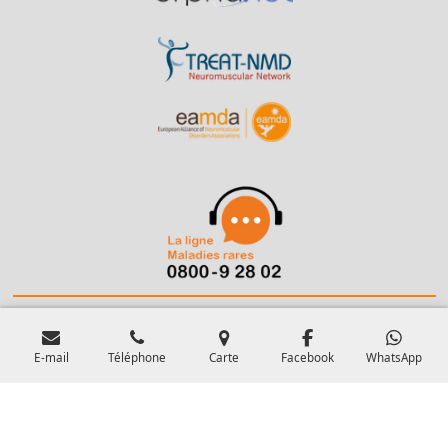
Politique de confidentialité
et
cookies
-
CGU
-
CGV
-
Sitemap
Propulsé par
Webador
E-mail
Téléphone
Carte
Facebook
WhatsApp