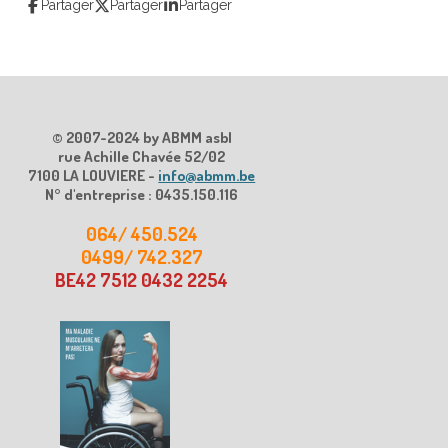
Partager
Partager
Partager
© 2007-2024 by ABMM asbl
rue Achille Chavée 52/02
7100 LA LOUVIERE -
info@abmm.be
N° d'entreprise : 0435.150.116
064/ 450.524
0499/ 742.327
BE42 7512 0432 2254