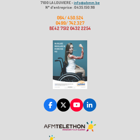
7100 LA LOUVIERE -
info@abmm.be
N° d'entreprise : 0435.150.116
064/ 450.524
0499/ 742.327
BE42 7512 0432 2254
F
X
Y
L
a
o
i
c
u
n
e
T
k
b
u
e
o
b
d