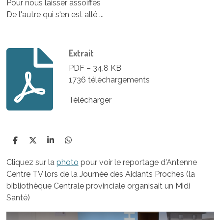
Pour nous laisser assoiffés
De l'autre qui s'en est allé ...
Extrait
PDF – 34,8 KB
1736 téléchargements
Télécharger
P
P
P
P
a
a
a
a
r
r
r
r
Cliquez sur la
photo
pour voir le reportage d'Antenne
t
t
t
t
Centre TV lors de la Journée des Aidants Proches (la
a
a
a
a
g
g
g
g
bibliothèque Centrale provinciale organisait un Midi
e
e
e
e
Santé)
r
r
r
r