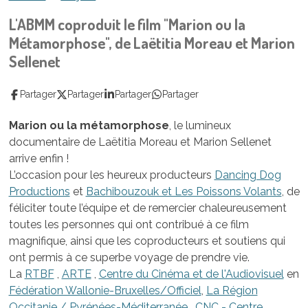
L'ABMM coproduit le film "Marion ou la
Métamorphose", de Laëtitia Moreau et Marion
Sellenet
Partager
Partager
Partager
Partager
Marion ou la métamorphose
, le lumineux
documentaire de Laëtitia Moreau et Marion Sellenet
arrive enfin !
L’occasion pour les heureux producteurs
Dancing Dog
Productions
et
Bachibouzouk et Les Poissons Volants
, de
féliciter toute l’équipe et de remercier chaleureusement
toutes les personnes qui ont contribué à ce film
magnifique, ainsi que les coproducteurs et soutiens qui
ont permis à ce superbe voyage de prendre vie.
La
RTBF
,
ARTE
,
Centre du Cinéma et de l'Audiovisuel
en
Fédération Wallonie-Bruxelles/Officiel
,
La Région
Occitanie / Pyrénées-Méditerranée
,
CNC - Centre