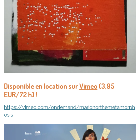
Disponible en location sur
Vimeo
(3,95
EUR/72 h) !
https://vimeo.com/ondemand/marionorthemetamorph
osis