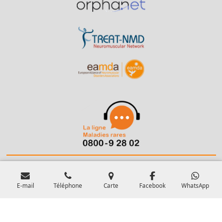
Politique de confidentialité
et
cookies
-
CGU
-
CGV
-
Sitemap
Propulsé par
Webador
E-mail
Téléphone
Carte
Facebook
WhatsApp