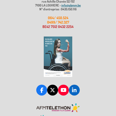
rue Achille Chavée 52/02
7100 LA LOUVIERE -
info@abmm.be
N° d'entreprise : 0435.150.116
064/ 450.524
0499/ 742.327
BE42 7512 0432 2254
F
X
Y
L
a
o
i
c
u
n
e
T
k
b
u
e